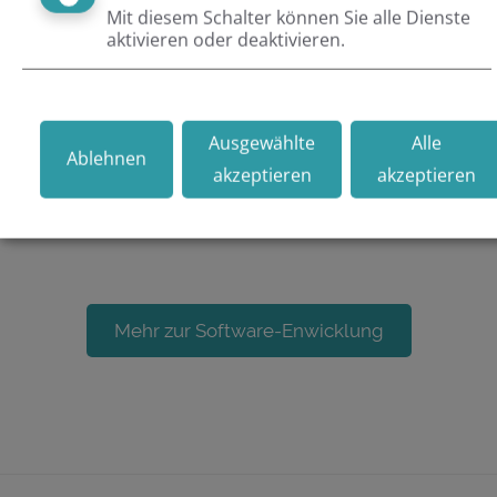
Mit diesem Schalter können Sie alle Dienste
Lösungen, Websites und Portale, mit denen Sie Ihre
aktivieren oder deaktivieren.
Unternehmensziele erreichen und die Konkurrenz
abhängen. Dafür programmieren wir die Software
maßgeschneidert für Ihren Anwendungsfall. Ob für Ihr
Ausgewählte
Alle
Vorhaben eine komplette Neuentwicklung oder die
Ablehnen
akzeptieren
akzeptieren
Anpassung an bestehende Software geeigneter ist,
prüfen wir mit Ihnen gemeinsam.
Mehr zur Software-Enwicklung