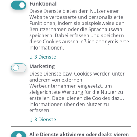
sicheres Daten-Management, die optimale
Funktional
Diese Dienste bieten dem Nutzer einer
Prozessumsetzung und ein bedienungsfreundliches
Website verbesserte und personalisierte
Konfigurationsmanagement.
Funktionen, indem sie beispielsweise den
Benutzernamen oder die Sprachauswahl
speichern. Dabei erfassen und speichern
diese Cookies ausschließlich anonymisierte
Informationen.
Mehr zum Produktdaten-Management
↓
3
Dienste
Marketing
Diese Dienste bzw. Cookies werden unter
anderem von externen
Werbeunternehmen eingesetzt, um
zielgerichtete Werbung für die Nutzer zu
erstellen. Dabei dienen die Cookies dazu,
Informationen über den Nutzer zu
Software-Entwicklung
erfassen.
Individuell wie ihr Vorhaben
↓
3
Dienste
Wir entwickeln komplexe und durchdachte E-Commerce-
Alle Dienste aktivieren oder deaktivieren