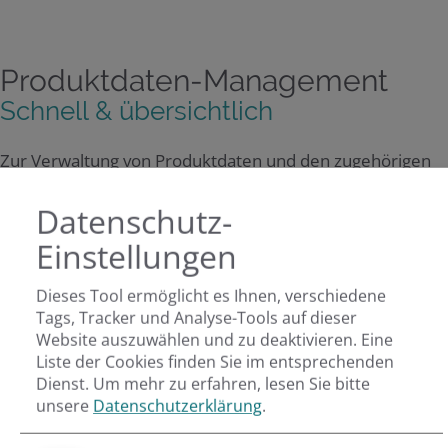
Produktdaten-Management
Schnell & übersichtlich
Zur Verwaltung von Produktdaten und den zugehörigen
prozessbezogenen Informationen in einem einzigen,
Datenschutz-
zentralen System benötigen Sie ein gut
Einstellungen
funktionierendes Produktdatenmanagement (PDM).
Dieses Tool ermöglicht es Ihnen, verschiedene
Ein ideales PDM-System ist nicht nur für mehrere
Tags, Tracker und Analyse-Tools auf dieser
Anwendungen und Teams innerhalb eines
Website auszuwählen und zu deaktivieren. Eine
Liste der Cookies finden Sie im entsprechenden
Unternehmens zugänglich sondern unterstützt auch die
Dienst.
Um mehr zu erfahren, lesen Sie bitte
unternehmensspezifischen Anforderungen. Wir finden
unsere
Datenschutzerklärung
.
und implementieren eine passende Lösungen für ein