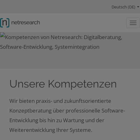
Hauptnavigation
Sprachwechsel
Hauptinhalt
Lösungen
Schwerpunkte
Company
Social Links
Deutsch (DE)
Togg
Unsere Kompetenzen
Wir bieten praxis- und zukunftsorientierte
Konzeptberatung über professionelle Software-
Entwicklung bis hin zu Wartung und der
Weiterentwicklung Ihrer Systeme.