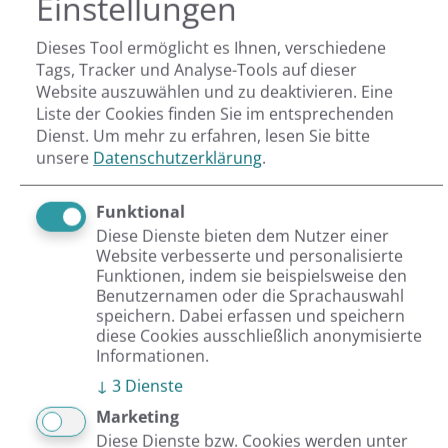
Einstellungen
Geschäftsführung
Dieses Tool ermöglicht es Ihnen, verschiedene
Tags, Tracker und Analyse-Tools auf dieser
Website auszuwählen und zu deaktivieren. Eine
Kostenersparnis
: Reduzierung von
Liste der Cookies finden Sie im entsprechenden
Prozesskosten
Dienst.
Um mehr zu erfahren, lesen Sie bitte
unsere
Datenschutzerklärung
.
Umsatzsteigerung
: Umsatz kann
aufgrund der B2B-optimierten
Funktional
Vertriebsprozesse gesteigert werden
Diese Dienste bieten dem Nutzer einer
Website verbesserte und personalisierte
Funktionen, indem sie beispielsweise den
Benutzernamen oder die Sprachauswahl
Jetzt kostenloses Erstgespräch vereinbaren
speichern. Dabei erfassen und speichern
diese Cookies ausschließlich anonymisierte
Informationen.
↓
3
Dienste
Marketing
Diese Dienste bzw. Cookies werden unter