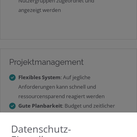
Nutzergruppen zugeordnet und
angezeigt werden
Projektmanagement
Flexibles System
: Auf jegliche
Anforderungen kann schnell und
ressourcensparend reagiert werden
Gute Planbarkeit
: Budget und zeitlicher
Rahmen können gut abgeschätzt werden
Datenschutz-