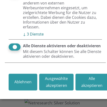
anderem von externen
Werbeunternehmen eingesetzt, um
OroCommerce ist laut dem Gartner Report 2021 für
zielgerichtete Werbung für die Nutzer zu
Mittelständler und Konzerne die beste
B2B Commerce
-
erstellen. Dabei dienen die Cookies dazu,
Informationen über den Nutzer zu
Software auf dem Markt. Hinsichtlich
B2B-Funktionen
hat
erfassen.
sie es sogar noch vor Branchengrößen wie SAP, Adobe,
↓
3
Dienste
Spryker oder Shopware auf Platz 1 geschafft. Dank ihrer
Alle Dienste aktivieren oder deaktivieren
Open-Source-Technologie kann OroCommerce
Mit diesem Schalter können Sie alle Dienste
problemlos an Drittanbieter-Systeme angebunden und so
aktivieren oder deaktivieren.
flexibel an individuelle Markt- und Branchenbedürfnisse
angepasst werden. Als OroCommerce-
Integrationspartner und B2B-Commerce-Experte können
Ausgewählte
Alle
Ablehnen
Sie sich bei Ihrem Projekt rundum auf uns verlassen!
akzeptieren
akzeptieren