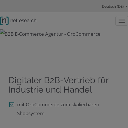
Hauptnavigation
Sprachwechsel
Hauptinhalt
Lösungen
Schwerpunkte
Company
Social Links
Deutsch (DE)
Togg
Digitaler B2B-Vertrieb für
Industrie und Handel
mit OroCommerce zum skalierbaren
Shopsystem