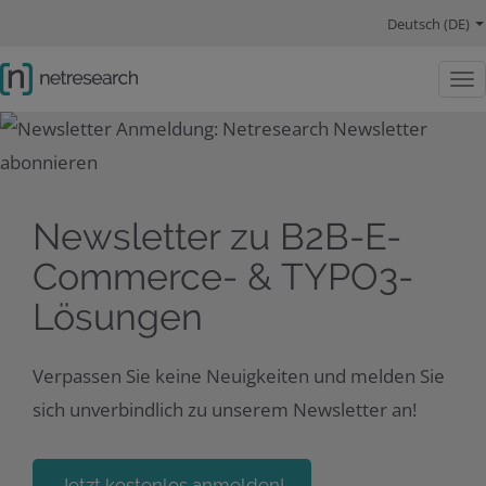
Hauptnavigation
Sprachwechsel
Hauptinhalt
Lösungen
Schwerpunkte
Company
Social Links
Deutsch (DE)
Togg
Newsletter zu B2B-E-
Commerce- & TYPO3-
Lösungen
Verpassen Sie keine Neuigkeiten und melden Sie
sich unverbindlich zu unserem Newsletter an!
Jetzt kostenlos anmelden!