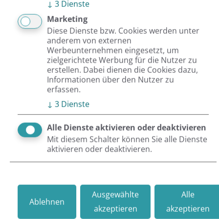
↓
3
Dienste
Mehr als eine Suche: Wie
Chemnitz.de Inhalte
Marketing
strukturiert zugänglich
Diese Dienste bzw. Cookies werden unter
macht
anderem von externen
Eine unübersichtliche
Werbeunternehmen eingesetzt, um
Suche kostet Nutzer Zeit –
zielgerichtete Werbung für die Nutzer zu
und Nerven. Am Beispiel
erstellen. Dabei dienen die Cookies dazu,
von Chemnitz.de zeigen
Informationen über den Nutzer zu
wir,…
erfassen.
Weiterlesen
↓
3
Dienste
Alle Dienste aktivieren oder deaktivieren
26.03.2026
Von Caroline
Mit diesem Schalter können Sie alle Dienste
Kindervater
aktivieren oder deaktivieren.
Mehrsprachigkeit ohne
Mehraufwand: KI-
gestützte Übersetzungen
in TYPO3 am Beispiel
Chemnitz.de
Ausgewählte
Alle
Ablehnen
akzeptieren
akzeptieren
Automatisierte
Übersetzungen direkt im