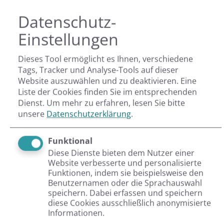
Datenschutz-
23.04.2026
Von Sandra Beier
Einstellungen
TYPO3 v14 Release: Was
bringt die neue LTS-
Version wirklich?
Dieses Tool ermöglicht es Ihnen, verschiedene
Tags, Tracker und Analyse-Tools auf dieser
TYPO3 v14 ist da – mit
Fokus auf bessere
Website auszuwählen und zu deaktivieren. Eine
Usability, klarere
Liste der Cookies finden Sie im entsprechenden
Workflows und eine
Dienst.
Um mehr zu erfahren, lesen Sie bitte
modernisierte…
unsere
Datenschutzerklärung
.
Funktional
Diese Dienste bieten dem Nutzer einer
Website verbesserte und personalisierte
Weiterlesen
Funktionen, indem sie beispielsweise den
Benutzernamen oder die Sprachauswahl
speichern. Dabei erfassen und speichern
diese Cookies ausschließlich anonymisierte
Informationen.
15.04.2026
Von Sandra Beier