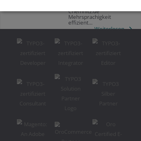
TYPO3-Backend: Wie
Chemnitz.de
Mehrsprachigkeit
effizient…
Weiterlesen