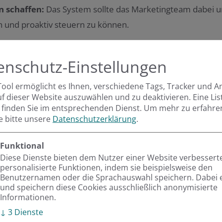
n schaffen:
Das System sollte das Marketingteam dabei un
 und proaktiv steuern zu können.
Umsetzung
enschutz-Einstellungen
Tool ermöglicht es Ihnen, verschiedene Tags, Tracker und A
Das Projekt startete mit 
uf dieser Website auszuwählen und zu deaktivieren. Eine Lis
 finden Sie im entsprechenden Dienst.
Um mehr zu erfahre
neuen Implementierungspar
ie bitte unsere
Datenschutzerklärung
.
wurden die Zielsetzungen u
Funktional
Es zeigte sich schnell, da
Diese Dienste bieten dem Nutzer einer Website verbessert
personalisierte Funktionen, indem sie beispielsweise den
komplex waren – über die 
Benutzernamen oder die Sprachauswahl speichern. Dabei 
Einzelaufgaben vom Proje
und speichern diese Cookies ausschließlich anonymisierte
Informationen.
Lösungen gefunden, um die
↓
3
Dienste
Gesamtsystem nachhaltig u