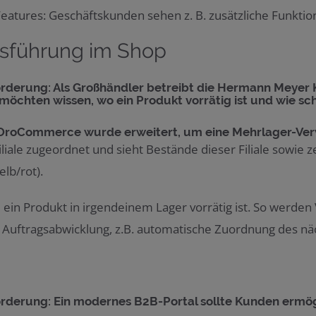
Features: Geschäftskunden sehen z. B. zusätzliche Funktion
dsführung im Shop
rderung: Als Großhändler betreibt die Hermann Meyer KG
öchten wissen, wo ein Produkt vorrätig ist und wie schn
OroCommerce wurde erweitert, um eine Mehrlager-Verw
iliale zugeordnet und sieht Bestände dieser Filiale sowie 
elb/rot).
e ein Produkt in irgendeinem Lager vorrätig ist. So werde
uftragsabwicklung, z.B. automatische Zuordnung des näc
rderung: Ein modernes B2B-Portal sollte Kunden ermöglic