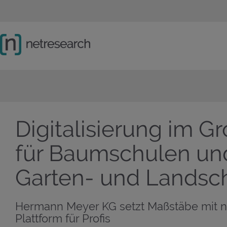
Hauptnavigation
Sprachwechsel
Hauptinhalt
Lösungen
Schwerpunkte
Company
Social Links
Digitalisierung im G
für Baumschulen un
Garten- und Landsc
Hermann Meyer KG setzt Maßstäbe mit 
Plattform für Profis