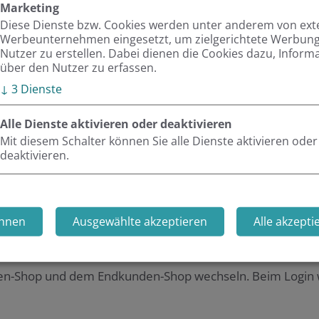
Marketing
gestalten.
Diese Dienste bzw. Cookies werden unter anderem von ex
Werbeunternehmen eingesetzt, um zielgerichtete Werbung 
Im Januar 2025 war es sch
Nutzer zu erstellen. Dabei dienen die Cookies dazu, Inform
über den Nutzer zu erfassen.
neuen Shop live (
www.mey
↓
3
Dienste
sorgfältiger Vorbereitung
zügig innerhalb eines Arb
Alle Dienste aktivieren oder deaktivieren
Online-Service erfolgen.
Mit diesem Schalter können Sie alle Dienste aktivieren oder
nd B2C
deaktivieren.
rderung: Meyer bedient Profikunden und Endkunden mit
hnen
Ausgewählte akzeptieren
Alle akzepti
Implementierung einer Multi-Website-Struktur innerh
B-Portal und B2C-Portal – die der Nutzer per Website-Swi
n-Shop und dem Endkunden-Shop wechseln. Beim Login w