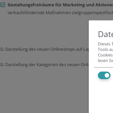
Gestaltungsfreiräume für Marketing und Aktione
verkaufsfördernde Maßnahmen zielgruppenspezifisch
Dat
Dieses 
Tools a
Cookies
lesen S