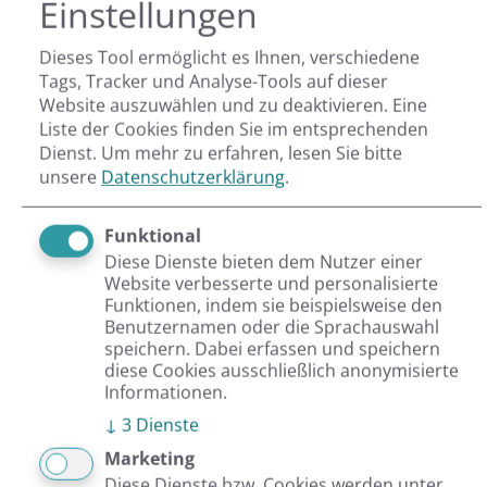
Einstellungen
Volle Flexibilität in Design und Ausstattung
Dieses Tool ermöglicht es Ihnen, verschiedene
Sicherheitsupdates für alle Shops gleichzeitig
Tags, Tracker und Analyse-Tools auf dieser
Website auszuwählen und zu deaktivieren. Eine
Liste der Cookies finden Sie im entsprechenden
Dienst.
Um mehr zu erfahren, lesen Sie bitte
Ergebnis
unsere
Datenschutzerklärung
.
Funktional
Diese Dienste bieten dem Nutzer einer
Seitdem Universal Music Group die blugento shop factory
Website verbesserte und personalisierte
einsetzt, wurden über 175 Magento Enterprise-Stores mit
Funktionen, indem sie beispielsweise den
Benutzernamen oder die Sprachauswahl
dem System erstellt und ausgerollt. Wir arbeiten
speichern. Dabei erfassen und speichern
gemeinsam stetig daran, um den Design-Customizer und
diese Cookies ausschließlich anonymisierte
Informationen.
seine Funktionserweiterung zu verbessern sowie
↓
3
Dienste
Unterstützung für die Infrastruktur und Magento
Marketing
bereitzustellen.
Diese Dienste bzw. Cookies werden unter