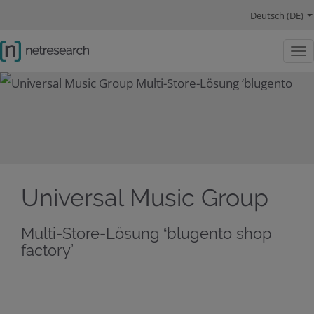
Hauptnavigation
Sprachwechsel
Hauptinhalt
Lösungen
Schwerpunkte
Company
Social Links
Deutsch (DE)
Togg
Universal Music Group
Multi-Store-Lösung
‘
blugento shop
factory’