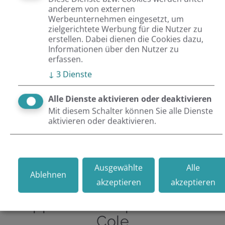
anderem von externen
Zusammen mit Universal Music Group gewann
Werbeunternehmen eingesetzt, um
zielgerichtete Werbung für die Nutzer zu
Netresearch bei der Magento Imagine 2019 den Magento
erstellen. Dabei dienen die Cookies dazu,
Imagine Excellence Award im Bereich “Best Sales Channel
Informationen über den Nutzer zu
erfassen.
Growth". Für dasselbe Projekt wurden wir bereits ein Jahr
↓
3
Dienste
zuvor in der Kategorie “Best-in-Class-Fulfillment
nominiert”. Dies zeigt, dass wir mit unserer Lösung
Alle Dienste aktivieren oder deaktivieren
Mit diesem Schalter können Sie alle Dienste
blugento shop factory schon lange punkten können.
aktivieren oder deaktivieren.
Ausgewählte
Alle
Ablehnen
akzeptieren
akzeptieren
Rapper & Musikproduzent J.
Cole