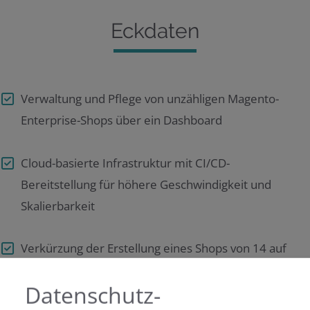
Eckdaten
Verwaltung und Pflege von unzähligen Magento-
Enterprise-Shops über ein Dashboard
Cloud-basierte Infrastruktur mit CI/CD-
Bereitstellung für höhere Geschwindigkeit und
Skalierbarkeit
Verkürzung der Erstellung eines Shops von 14 auf
3 Tage
Datenschutz-