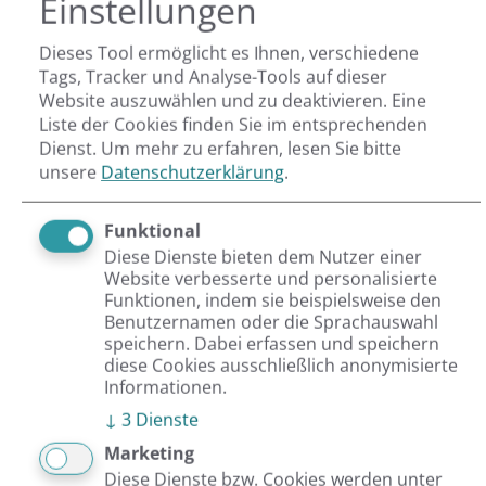
Einstellungen
Solr Ihre digitale Plattform nachhaltig verbessern.
Dieses Tool ermöglicht es Ihnen, verschiedene
Tags, Tracker und Analyse-Tools auf dieser
Jetzt Kontakt aufnehmen
Website auszuwählen und zu deaktivieren. Eine
Liste der Cookies finden Sie im entsprechenden
Dienst.
Um mehr zu erfahren, lesen Sie bitte
Von
Sandra Beier
unsere
Datenschutzerklärung
.
Sandra sammelt seit 2011 Erfahrungen mit
Funktional
Webauftritten und E-Commerce. Sie lernte die
Diese Dienste bieten dem Nutzer einer
Branche aus den verschiedensten Blickwinkeln
Website verbesserte und personalisierte
kennen und arbeitete unter anderem als
Funktionen, indem sie beispielsweise den
Benutzernamen oder die Sprachauswahl
Produkt- und Marketingmanagerin. Aktuell
speichern. Dabei erfassen und speichern
diese Cookies ausschließlich anonymisierte
betreut sie als Projektmanagerin Kunden bei
Informationen.
Netresearch und fungiert als Schnittstelle
↓
3
Dienste
zwischen dem Auftraggeber und dem
Marketing
Entwicklerteam.
Diese Dienste bzw. Cookies werden unter