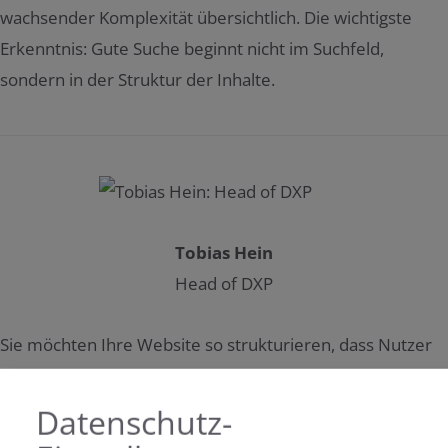
wachsender Komplexität übersichtlich. Die wichtigste
Erkenntnis: Gute Suche beginnt nicht im Suchfeld,
sondern in der Struktur der Inhalte.
Tobias Hein
Head of DXP
Sie möchten Ihre Website so strukturieren, dass Nutzer
Inhalte schneller finden und Ihre Redaktion effizienter
arbeiten kann? Sprechen Sie mit uns – wir zeigen Ihnen,
Datenschutz-
wie moderne Such- und Filterlösungen mit TYPO3 und