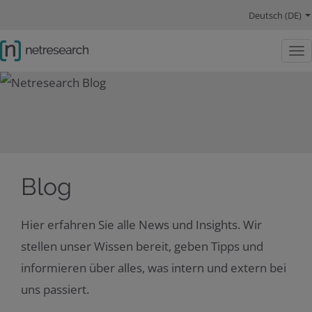
Hauptnavigation
Sprachwechsel
Hauptinhalt
Lösungen
Schwerpunkte
Company
Social Links
Deutsch (DE)
Togg
Blog
Hier erfahren Sie alle News und Insights. Wir
stellen unser Wissen bereit, geben Tipps und
informieren über alles, was intern und extern bei
uns passiert.