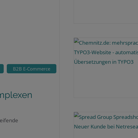
B2B E-Commerce
omplexen
reifende