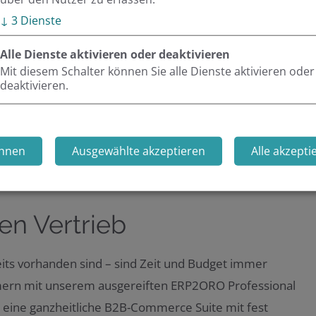
↓
3
Dienste
Alle Dienste aktivieren oder deaktivieren
Mit diesem Schalter können Sie alle Dienste aktivieren oder
emintegration und unterstützen bei der Einrichtung.
deaktivieren.
hnen
Ausgewählte akzeptieren
Alle akzepti
en Vertrieb
eits vorhanden sind – sind Zeit und Budget immer
ern mit unserem ausgereiften ERP2ORO Professional
n eine ganzheitliche B2B-Commerce Suite mit fest