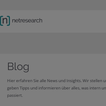
Hauptnavigation
Sprachwechsel
Hauptinhalt
Lösungen
Schwerpunkte
Company
Social Links
Blog
Hier erfahren Sie alle News und Insights. Wir stellen 
geben Tipps und informieren über alles, was intern u
passiert.