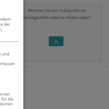
Möchten Sie von
Hubspotforms
bereitgestellte externe Inhalte laden?
nalyse-
te der
n,
Ja
e und
erfassen
ternen
für die
ationen