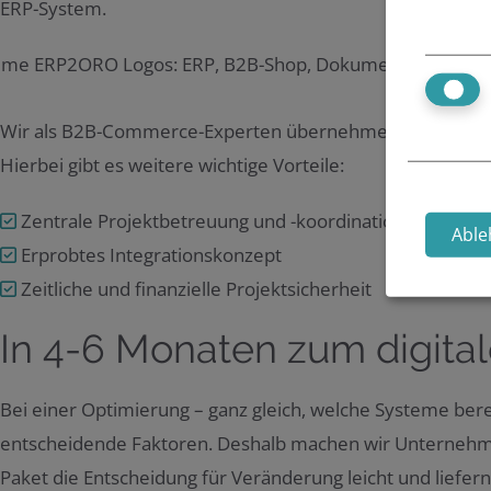
ERP-System.
Wir als B2B-Commerce-Experten übernehmen die ORO-Syst
Hierbei gibt es weitere wichtige Vorteile:
Zentrale Projektbetreuung und -koordination
Able
Erprobtes Integrationskonzept
Zeitliche und finanzielle Projektsicherheit
In 4-6 Monaten zum digital
Bei einer Optimierung – ganz gleich, welche Systeme ber
entscheidende Faktoren. Deshalb machen wir Unternehm
Paket die Entscheidung für Veränderung leicht und liefer