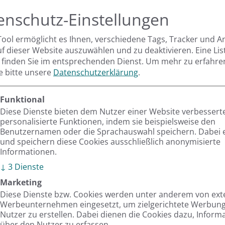
ftware, die diese bedienen soll. Da verliert man bei
enschutz-Einstellungen
erschiebt im ungünstigsten Fall notwendige
Tool ermöglicht es Ihnen, verschiedene Tags, Tracker und A
uf dieser Website auszuwählen und zu deaktivieren. Eine Lis
 finden Sie im entsprechenden Dienst.
Um mehr zu erfahre
stum nur funktioniert, wenn eine ganzheitlich gedachte
ie bitte unsere
Datenschutzerklärung
.
zum Einsatz kommt – damit Unternehmer nicht im
Funktional
 basierend auf validen Daten wichtige Trends
Diese Dienste bieten dem Nutzer einer Website verbessert
 Unternehmenserfolg ableiten können.
personalisierte Funktionen, indem sie beispielsweise den
Benutzernamen oder die Sprachauswahl speichern. Dabei 
ter anderem hoch komplexe Strukturen optimal
und speichern diese Cookies ausschließlich anonymisierte
Informationen.
t und gleichzeitig den Digitalisierungsfortschritt mit
↓
3
Dienste
hnungswesen sorgt dabei für Klarheit in Sachen
Marketing
Diese Dienste bzw. Cookies werden unter anderem von ex
Werbeunternehmen eingesetzt, um zielgerichtete Werbung 
me bzw. Hersteller entschieden und liefert selbst das
Nutzer zu erstellen. Dabei dienen die Cookies dazu, Inform
über den Nutzer zu erfassen.