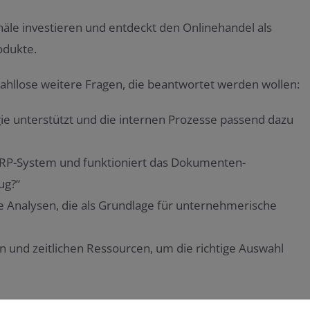
le investieren und entdeckt den Onlinehandel als
odukte.
zahllose weitere Fragen, die beantwortet werden wollen:
gie unterstützt und die internen Prozesse passend dazu
ERP-System und funktioniert das Dokumenten-
ug?“
e Analysen, die als Grundlage für unternehmerische
n und zeitlichen Ressourcen, um die richtige Auswahl
chneller ändernden Anforderungen des Marktes