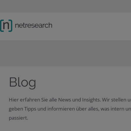
Hauptnavigation
Sprachwechsel
Hauptinhalt
Lösungen
Schwerpunkte
Company
Social Links
Blog
Hier erfahren Sie alle News und Insights. Wir stellen 
geben Tipps und informieren über alles, was intern u
passiert.