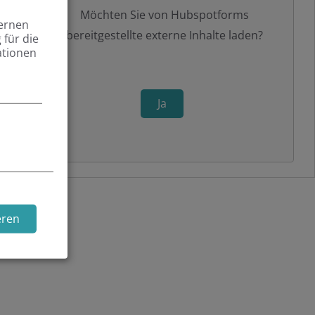
Möchten Sie von
Hubspotforms
ternen
bereitgestellte externe Inhalte laden?
für die
ationen
Ja
eren