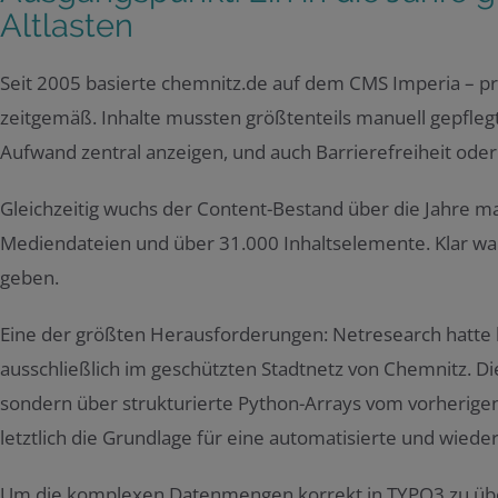
Altlasten
Seit 2005 basierte chemnitz.de auf dem CMS Imperia – pr
zeitgemäß. Inhalte mussten größtenteils manuell gepflegt
Aufwand zentral anzeigen, und auch Barrierefreiheit od
Gleichzeitig wuchs der Content-Bestand über die Jahre m
Mediendateien und über 31.000 Inhaltselemente. Klar war:
geben.
Eine der größten Herausforderungen: Netresearch hatte ke
ausschließlich im geschützten Stadtnetz von Chemnitz. Di
sondern über strukturierte Python-Arrays vom vorherigen D
letztlich die Grundlage für eine automatisierte und wiede
Um die komplexen Datenmengen korrekt in TYPO3 zu über