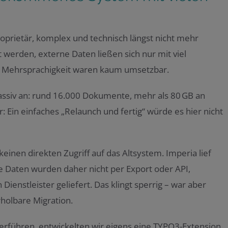
oprietär, komplex und technisch längst nicht mehr
 werden, externe Daten ließen sich nur mit viel
er Mehrsprachigkeit waren kaum umsetzbar.
assiv an: rund 16.000 Dokumente, mehr als 80 GB an
 Ein einfaches „Relaunch und fertig“ würde es hier nicht
inen direkten Zugriff auf das Altsystem. Imperia lief
e Daten wurden daher nicht per Export oder API,
ienstleister geliefert. Das klingt sperrig – war aber
rholbare Migration.
führen, entwickelten wir eigens eine TYPO3-Extension.