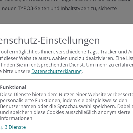
en neuen TYPO3-Seiten und Inhaltstypen zu, sicherte
lbar bleiben, damit neue Inhalte aus dem laufenden
enschutz-Einstellungen
. Ohne Unterbrechung der Redaktionsarbeit
eiter wie gewohnt gearbeitet werden.
Tool ermöglicht es Ihnen, verschiedene Tags, Tracker und A
uf dieser Website auszuwählen und zu deaktivieren. Eine Lis
 finden Sie im entsprechenden Dienst.
Um mehr zu erfahre
ie bitte unsere
Datenschutzerklärung
.
Inhalte wurden migriert
Funktional
chemnitz.de noch ein weiteres CMS im Einsatz – Drupal,
Diese Dienste bieten dem Nutzer einer Website verbessert
e. Auch diese Inhalte sollten in das neue TYPO3-System
personalisierte Funktionen, indem sie beispielsweise den
Benutzernamen oder die Sprachauswahl speichern. Dabei 
nur noch in TYPO3 zu verwalten und auf ein Drittsystem
und speichern diese Cookies ausschließlich anonymisierte
Informationen.
↓
3
Dienste