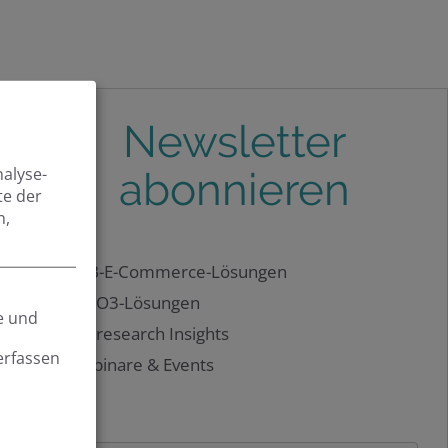
Newsletter
nalyse-
abonnieren
te der
n,
B2B-E-Commerce-Lösungen
TYPO3-Lösungen
e und
Netresearch Insights
erfassen
Webinare & Events