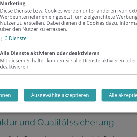
der Events in Drupal musste mit den verfügbaren
Marketing
llständig zu überführen.
Diese Dienste bzw. Cookies werden unter anderem von ex
Werbeunternehmen eingesetzt, um zielgerichtete Werbung 
Nutzer zu erstellen. Dabei dienen die Cookies dazu, Inform
en Daten einer Veranstaltung – wie Veranstaltungstitel
über den Nutzer zu erfassen.
en – von Drupal in TYPO3 übernommen. Die so
↓
3
Dienste
nstaltungskalender angezeigt und von den Nutzern
Alle Dienste aktivieren oder deaktivieren
Mit diesem Schalter können Sie alle Dienste aktivieren oder
deaktivieren.
nte das bislang parallel genutzte System
iner konsistenten, wartbaren Gesamtplattform.
hnen
Ausgewählte akzeptieren
Alle akzepti
truktur und Qualitätssicherung