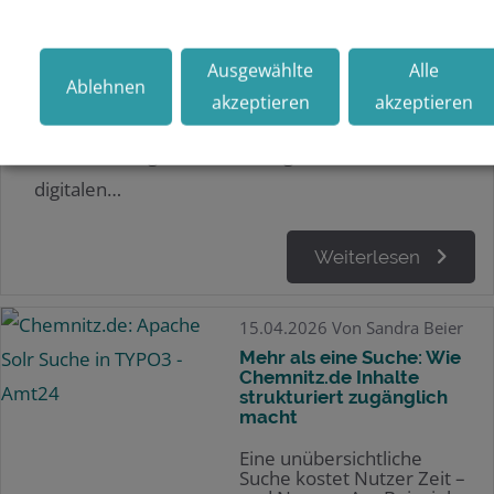
Hermann Meyer digitalisiert
komplexen Handel auf einer
Plattform
Ausgewählte
Alle
Ablehnen
akzeptieren
akzeptieren
Von kundenspezifischen Preisen über
standortübergreifende Verfügbarkeiten bis hin zu
digitalen…
Weiterlesen
15.04.2026
Von Sandra Beier
Mehr als eine Suche: Wie
Chemnitz.de Inhalte
strukturiert zugänglich
macht
Eine unübersichtliche
Suche kostet Nutzer Zeit –