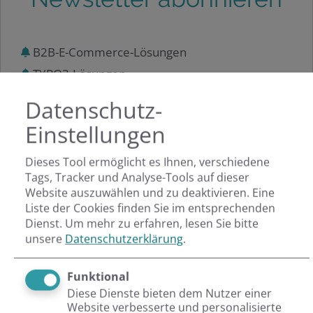
B2B-E-Commerce-Lösungen
TYPO3-Lösungen
Netresearch Insights
Datenschutz-
Webinare & Events
Einstellungen
Dieses Tool ermöglicht es Ihnen, verschiedene
Tags, Tracker und Analyse-Tools auf dieser
Möchten Sie von
Hubspotforms
bereitgestellte
Website auszuwählen und zu deaktivieren. Eine
Liste der Cookies finden Sie im entsprechenden
externe Inhalte laden?
Dienst.
Um mehr zu erfahren, lesen Sie bitte
unsere
Datenschutzerklärung
.
Funktional
Ja
Diese Dienste bieten dem Nutzer einer
Website verbesserte und personalisierte