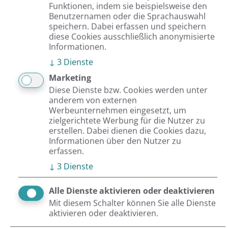
Funktionen, indem sie beispielsweise den
Benutzernamen oder die Sprachauswahl
speichern. Dabei erfassen und speichern
diese Cookies ausschließlich anonymisierte
Informationen.
Neueste Beiträge
↓
3
Dienste
Marketing
Diese Dienste bzw. Cookies werden unter
anderem von externen
Werbeunternehmen eingesetzt, um
zielgerichtete Werbung für die Nutzer zu
erstellen. Dabei dienen die Cookies dazu,
Informationen über den Nutzer zu
erfassen.
↓
3
Dienste
OroCommerce
B2B E-Commerce
Alle Dienste aktivieren oder deaktivieren
Mit diesem Schalter können Sie alle Dienste
19.05.2026 |
Von Sandra Beier
aktivieren oder deaktivieren.