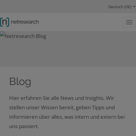
Hauptnavigation
Sprachwechsel
Hauptinhalt
Lösungen
Schwerpunkte
Company
Social Links
Deutsch (DE)
Togg
Blog
Hier erfahren Sie alle News und Insights. Wir
stellen unser Wissen bereit, geben Tipps und
informieren über alles, was intern und extern bei
uns passiert.