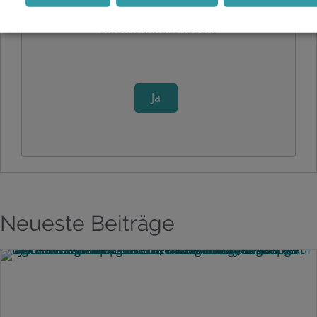
Möchten Sie von
Hubspotforms
bereitgestellte
externe Inhalte laden?
Ja
Neueste Beiträge