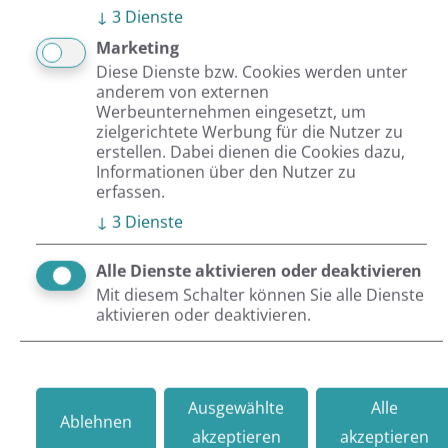
↓
3
Dienste
Marketing
Diese Dienste bzw. Cookies werden unter
anderem von externen
Werbeunternehmen eingesetzt, um
zielgerichtete Werbung für die Nutzer zu
erstellen. Dabei dienen die Cookies dazu,
Informationen über den Nutzer zu
Newsletter abonnieren
erfassen.
↓
3
Dienste
B2B-E-Commerce-Lösungen
Alle Dienste aktivieren oder deaktivieren
TYPO3-Lösungen
Mit diesem Schalter können Sie alle Dienste
aktivieren oder deaktivieren.
Netresearch Insights
Webinare & Events
Ausgewählte
Alle
Ablehnen
akzeptieren
akzeptieren