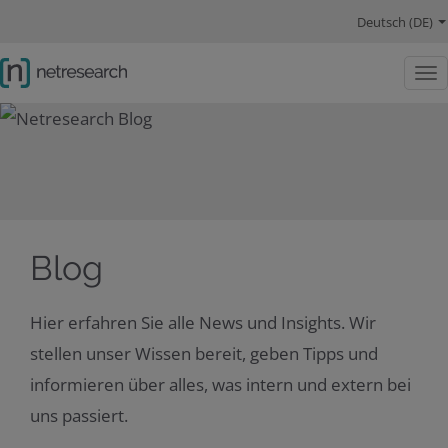
Hauptnavigation
Sprachwechsel
Hauptinhalt
Lösungen
Schwerpunkte
Company
Social Links
Deutsch (DE)
Togg
Blog
Hier erfahren Sie alle News und Insights. Wir
stellen unser Wissen bereit, geben Tipps und
informieren über alles, was intern und extern bei
uns passiert.