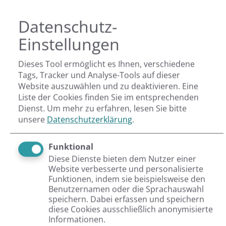
Datenschutz-
Einstellungen
Von
Caroline Kindervater
Als Marketing Managerin übernimmt sie bei
Dieses Tool ermöglicht es Ihnen, verschiedene
Tags, Tracker und Analyse-Tools auf dieser
Netresearch Aufgaben in den Bereichen Grafik-
Website auszuwählen und zu deaktivieren. Eine
Design, Content-Marketing und Website-
Liste der Cookies finden Sie im entsprechenden
Dienst.
Um mehr zu erfahren, lesen Sie bitte
Optimierung.
unsere
Datenschutzerklärung
.
Artikel teilen:
Funktional
Diese Dienste bieten dem Nutzer einer
Website verbesserte und personalisierte
Funktionen, indem sie beispielsweise den
Verwandte Themen
Benutzernamen oder die Sprachauswahl
speichern. Dabei erfassen und speichern
TYPO3
diese Cookies ausschließlich anonymisierte
Projects
Informationen.