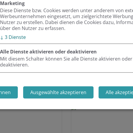
Marketing
 für eine
Nightly Buil
Diese Dienste bzw. Cookies werden unter anderem von ex
Werbeunternehmen eingesetzt, um zielgerichtete Werbung 
dank Docker
Nutzer zu erstellen. Dabei dienen die Cookies dazu, Inform
über den Nutzer zu erfassen.
D-Pipelines und
Jedes System muss akt
↓
3
Dienste
uen Bank-Kunden als
Sicherheitslücken zu 
Alle Dienste aktivieren oder deaktivieren
daran denken muss, Upd
Mit diesem Schalter können Sie alle Dienste aktivieren oder
Setup für Nightly Build
deaktivieren.
Weiterlesen
hnen
Ausgewählte akzeptieren
Alle akzepti