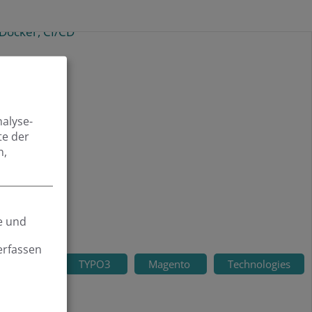
nalyse-
te der
n,
e und
erfassen
TYPO3
Magento
Technologies
an Golatka