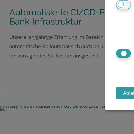
Automatisierte CI/CD-Pipelines
Bank-Infrastruktur
Unsere langjährige Erfahrung im Bereich Docker, CI/C
automatische Rollouts hat sich auch bei unserem ne
hervorragendes Skillset herausgestellt.
Able