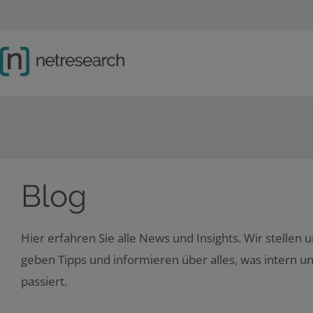
Hauptnavigation
Sprachwechsel
Hauptinhalt
Lösungen
Schwerpunkte
Company
Social Links
Blog
Hier erfahren Sie alle News und Insights. Wir stellen 
geben Tipps und informieren über alles, was intern u
passiert.