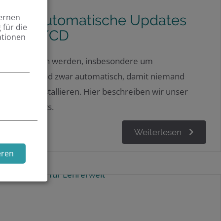
ds und automatische Updates
ternen
für die
 und CI/CD
ationen
uell gehalten werden, insbesondere um
schließen – und zwar automatisch, damit niemand
ates zu installieren. Hier beschreiben wir unser
s und Rollouts.
Weiterlesen
eren