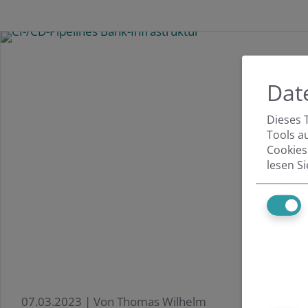
Dat
Dieses 
Tools a
Cookies
lesen S
07.03.2023 |
Von Thomas Wilhelm