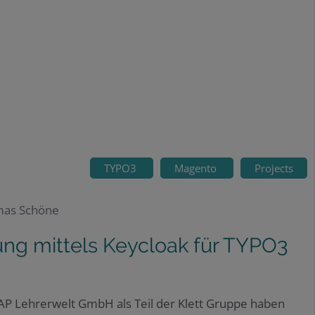
TYPO3
Magento
Projects
mas Schöne
g mittels Keycloak für TYPO3
o
P Lehrerwelt GmbH als Teil der Klett Gruppe haben