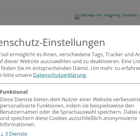
enschutz-Einstellungen
Tool ermöglicht es Ihnen, verschiedene Tags, Tracker und A
uf dieser Website auszuwählen und zu deaktivieren. Eine Lis
 finden Sie im entsprechenden Dienst.
Um mehr zu erfahre
ie bitte unsere
Datenschutzerklärung
.
Funktional
Diese Dienste bieten dem Nutzer einer Website verbessert
personalisierte Funktionen, indem sie beispielsweise den
Benutzernamen oder die Sprachauswahl speichern. Dabei 
und speichern diese Cookies ausschließlich anonymisierte
Magento
Projects
Informationen.
↓
3
Dienste
16.11.2022 |
Von Norm